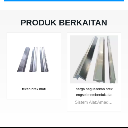
PRODUK BERKAITAN
tekan brek mati
harga bagus tekan brek
engsel membentuk alat
Sistem Alat:Amada Systeme 2-V matiSudut: 30°Pembukaan Mati:V6-V10,V8-V12Jejari: R1.0 mmKetinggian: 46 mmBeban maksimum: 550 kN/mBahan: 42CrMo4