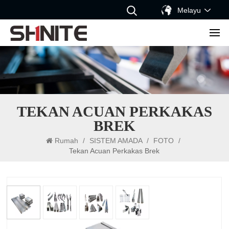
Melayu
TEKAN ACUAN PERKAKAS
BREK
Rumah
/
SISTEM AMADA
/
FOTO
/
Tekan Acuan Perkakas Brek