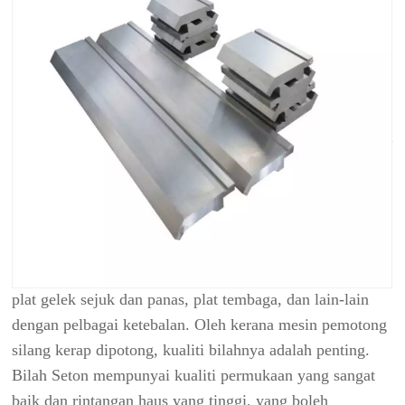
tekan acuan perkakas brek
MAKLUMAT PRODUK
Permohonan
Bilah ricih logam dan pisau mesin kami digunakan
terutamanya dalam gunting pintu, gunting terbang dan
gunting potong-ke-panjang. Ia boleh memotong plat
keluli tahan karat, kepingan keluli silikon, plat tergalvani,
plat gelek sejuk dan panas, plat tembaga, dan lain-lain
dengan pelbagai ketebalan. Oleh kerana mesin pemotong
silang kerap dipotong, kualiti bilahnya adalah penting.
Bilah Seton mempunyai kualiti permukaan yang sangat
baik dan rintangan haus yang tinggi, yang boleh