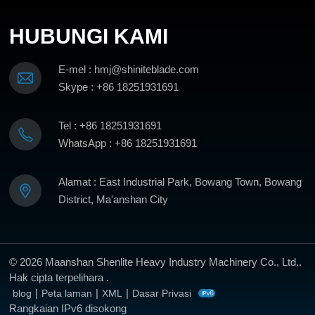
KETAHUI
HUBUNGI KAMI
LEBIH LANJUT
KETAHUI
E-mel : hmj@shiniteblade.com
LEBIH LANJUT
Skype : +86 18251931691
Tel : +86 18251931691
WhatsApp : +86 18251931691
Alamat : East Industrial Park, Bowang Town, Bowang
District, Ma'anshan City
© 2026 Maanshan Shenlite Heavy Industry Machinery Co., Ltd..
Hak cipta terpelihara .
|
|
|
blog
Peta laman
XML
Dasar Privasi
Rangkaian IPv6 disokong