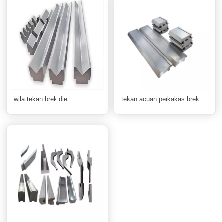
wila tekan brek die
tekan acuan perkakas brek