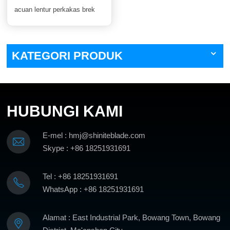
acuan lentur perkakas brek
KATEGORI PRODUK
HUBUNGI KAMI
E-mel : hmj@shiniteblade.com
Skype : +86 18251931691
Tel : +86 18251931691
WhatsApp : +86 18251931691
Alamat : East Industrial Park, Bowang Town, Bowang