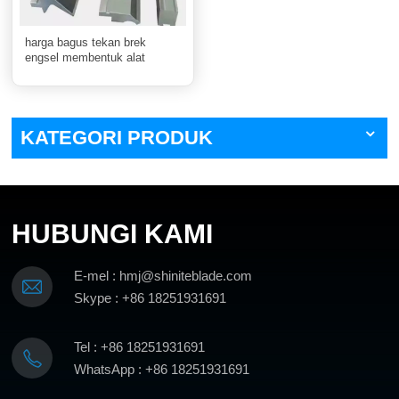
harga bagus tekan brek
engsel membentuk alat
KATEGORI PRODUK
HUBUNGI KAMI
E-mel : hmj@shiniteblade.com
Skype : +86 18251931691
Tel : +86 18251931691
WhatsApp : +86 18251931691