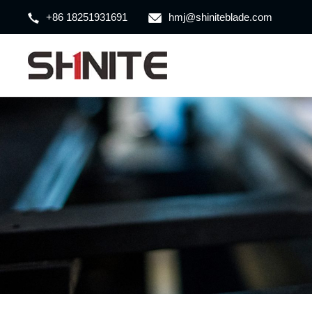
+86 18251931691
hmj@shiniteblade.com