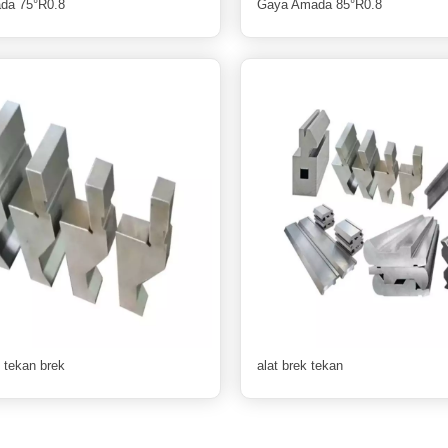
da 75°R0.8
Gaya Amada 85°R0.8
 tekan brek
alat brek tekan