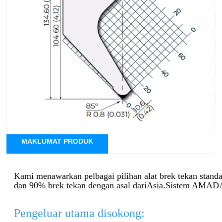
Sistem Alat: Sistem Amada
Sudut: 85°
Jejari: R0.8mm
Ketinggian Berkesan: 128mm
Jumlah Tinggi: 158mm
Beban maksimum: 800kN/m
Bahan: 42CrMo4
MAKLUMAT PRODUK
Kami menawarkan pelbagai pilihan alat brek tekan stan
dan 90% brek tekan dengan asal dari
Asia.Sistem AMADA a
Pengeluar utama disokong: