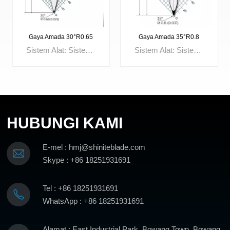
Gaya Amada 30°R0.65
Gaya Amada 35°R0.8
Sistem Alat: Sistem AmadaSudut: 30°Jejari: R0.65mmKetinggian Berkesan: 128mmJumlah Tinggi: 158mmBeban maksimum: 800kN/mBahan: 42CrMo4
Sistem Alat: Sistem AmadaSudut: 35°Jejari: R0.8mmKetinggian Berkesan: 128mmJumlah Tinggi: 158mmBeban maksimum: 800kN/mBahan: 42CrMo4
HUBUNGI KAMI
KETAHUI
KETAHUI
E-mel : hmj@shiniteblade.com
LEBIH LANJUT
LEBIH LANJUT
Skype : +86 18251931691
Tel : +86 18251931691
WhatsApp : +86 18251931691
Alamat : East Industrial Park, Bowang Town, Bowang