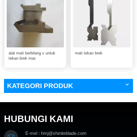
alat mati berbilang v untuk
mati tekan brek
tekan brek mac
KATEGORI PRODUK
HUBUNGI KAMI
E-mel : hmj@shiniteblade.com