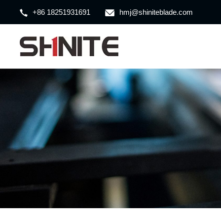
+86 18251931691
hmj@shiniteblade.com