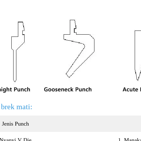
brek mati:
Jenis Punch
Nyanyi V Die
1. Manaka