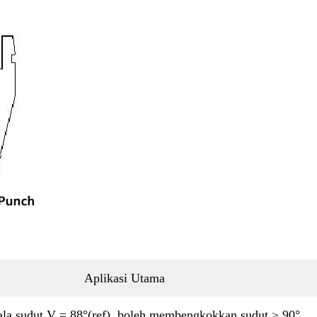
Aplikasi Utama
la sudut V = 88°(ref), boleh membengkokkan sudut ≥ 90°