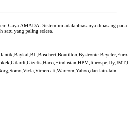
istem Gaya AMADA. Sistem ini adalah
biasanya dipasang pada
satu yang paling selesa.
lantik,
Baykal,
BL,
Boschert,
Boutillon,
Bystronic Beyeler,
Euro
okek,
Gilardi,
Gizelis,
Haco,
Hindustan,
HPM,
Iturospe,
Jfy,
JMT,
Sorg,
Somo,
Vicla,
Vimercati,
Warcom
,
Yahoo,
dan lain-lain
.