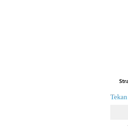
Gaya Amada 45°R0.37
LIHAT LEBIH LANJUT
Gaya Amada 45°R1
LIHAT LEBIH LANJUT
Tekan 