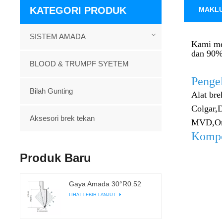
KATEGORI PRODUK
MAKL
SISTEM AMADA
Kami me
dan 90% 
BLOOD & TRUMPF SYETEM
Penge
Bilah Gunting
Alat bre
Colgar,
D
Aksesori brek tekan
MVD,
O
Kompo
Produk Baru
Gaya Amada 30°R0.52
LIHAT LEBIH LANJUT