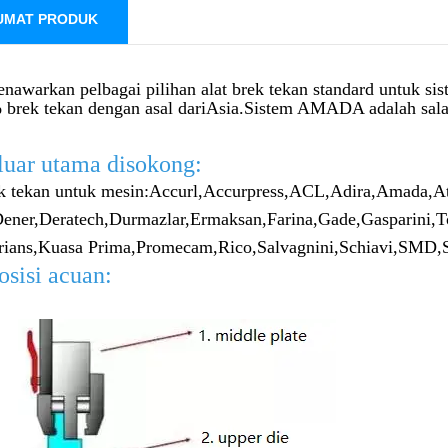
UMAT PRODUK
nawarkan pelbagai pilihan alat brek tekan standard untuk s
brek tekan dengan asal dari
Asia.Sistem AMADA adalah salah 
luar utama disokong:
k tekan untuk mesin:
Accurl,
Accurpress,
ACL,
Adira,
Amada,
At
ener,
Deratech,
Durmazlar,
Ermaksan,
Farina,
Gade,
Gasparini,
T
rians,
Kuasa Prima,
Promecam,
Rico,
Salvagnini,
Schiavi,
SMD,
sisi acuan: