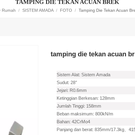
TAMPING DIE TEKAN ACUAN BREK
Rumah
/
SISTEM AMADA
/
FOTO
/
Tamping Die Tekan Acuan Br
tamping die tekan acuan b
Sistem Alat: Sistem Amada
Sudut: 28°
Jejari: R0.6mm
Ketinggian Berkesan: 128mm
Jumlah Tinggi: 158mm
Beban maksimum: 800kN/m
Bahan: 42CrMo4
Panjang dan berat: 835mm/17.3kg、41