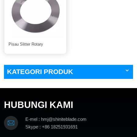
Pisau Slitter Rotary
KATEGORI PRODUK
HUBUNGI KAMI
E-mel : hmj@shiniteblade.com
Skype : +86 18251931691