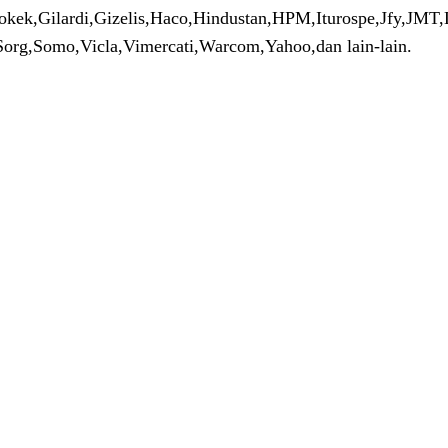
okek,
Gilardi,
Gizelis,
Haco,
Hindustan,
HPM,
Iturospe,
Jfy,
JMT,
Sorg,
Somo,
Vicla,
Vimercati,
Warcom
,
Yahoo,
dan lain-lain
.