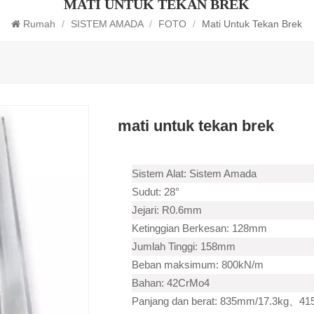
MATI UNTUK TEKAN BREK
Rumah
/
SISTEM AMADA
/
FOTO
/
Mati Untuk Tekan Brek
mati untuk tekan brek
Sistem Alat: Sistem Amada
Sudut: 28°
Jejari: R0.6mm
Ketinggian Berkesan: 128mm
Jumlah Tinggi: 158mm
Beban maksimum: 800kN/m
Bahan: 42CrMo4
Panjang dan berat: 835mm/17.3kg、41