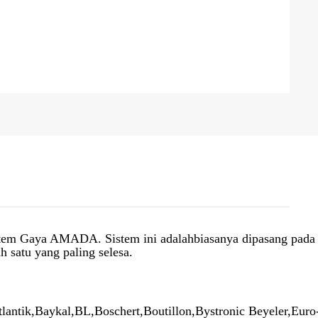
istem Gaya AMADA. Sistem ini adalah
biasanya dipasang pada
satu yang paling selesa.
lantik,
Baykal,
BL,
Boschert,
Boutillon,
Bystronic Beyeler,
Euro