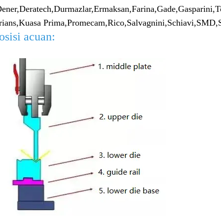
ener,
Deratech,
Durmazlar,
Ermaksan,
Farina,
Gade,
Gasparini,
T
rians,
Kuasa Prima,
Promecam,
Rico,
Salvagnini,
Schiavi,
SMD,
sisi acuan: