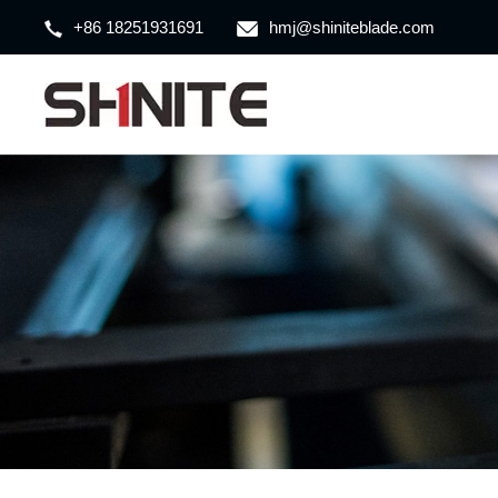
+86 18251931691
hmj@shiniteblade.com