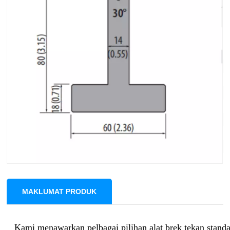
Gaya Amada H80 30°
V6,V8,V10,V12,V16,V20,V25
Sistem Alat:Amada Systeme 1-V mati
Sudut: 30°
Pembukaan Mati:V6,V8,V10,V12,V16,V20,V25
Jejari: R1.0 mm
Ketinggian: 80 mm
Beban maksimum: 550 kN/m
Bahan: 42CrMo4
MAKLUMAT PRODUK
Kami menawarkan pelbagai pilihan alat brek tekan stan