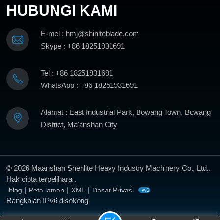
HUBUNGI KAMI
UI
KETAHUI
KETAHUI
E-mel : hmj@shiniteblade.com
NJUT
LEBIH LANJUT
LEBIH LANJU
Skype : +86 18251931691
Tel : +86 18251931691
WhatsApp : +86 18251931691
Alamat : East Industrial Park, Bowang Town, Bowang
District, Ma'anshan City
© 2026 Maanshan Shenlite Heavy Industry Machinery Co., Ltd..
Hak cipta terpelihara .
|
|
|
blog
Peta laman
XML
Dasar Privasi
Rangkaian IPv6 disokong