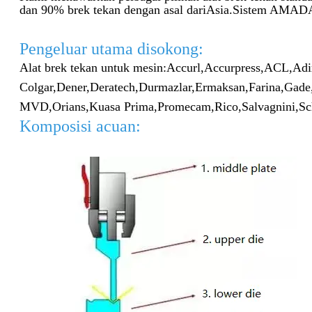
dan 90% brek tekan dengan asal dari
Asia.Sistem AMADA a
Pengeluar utama disokong:
Alat brek tekan untuk mesin:
Accurl,
Accurpress,
ACL,
Adi
Colgar,
Dener,
Deratech,
Durmazlar,
Ermaksan,
Farina,
Gade
MVD,
Orians,
Kuasa Prima,
Promecam,
Rico,
Salvagnini,
Sc
Komposisi acuan: